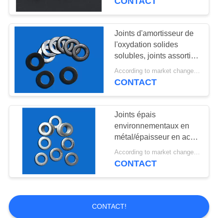
CONTACT
Joints d'amortisseur de
l'oxydation solides
solubles, joints assortis
en métal nickelés
According to market changes MOQ:20000pcs
CONTACT
Joints épais
environnementaux en
métal/épaisseur en acier
des joints 0.005-3.00mm
According to market changes MOQ:20000pcs
d'entretoise
CONTACT
CONTACT!