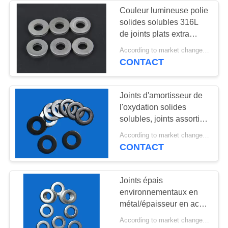
Couleur lumineuse polie
solides solubles 316L
25
de joints plats extra
vilebrequin de
épais d'acier inoxydable
According to market changes MOQ:20000pcs
CONTACT
moteur diesel
Joints d'amortisseur de
l'oxydation solides
solubles, joints assortis
en métal nickelés
30
According to market changes MOQ:20000pcs
CONTACT
TURBOCOMPRESSEU
du moteur diesel
Joints épais
environnementaux en
métal/épaisseur en acier
des joints 0.005-3.00mm
According to market changes MOQ:20000pcs
d'entretoise