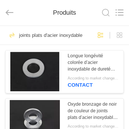
Beijing
Silk
Road
Produits
Enterprise
Management
Services
Co.,LTD.
All
ACCUEIL
37
Rights
Reserved.
joints plats d'acier inoxydable
segments de piston
PRODUITS
de moteur diesel
Longue longévité
colorée d'acier
A
inoxydable de dureté
PROPOS
élevée plate en vrac
According to market changes MOQ:20000pcs
mince de joints
DE
CONTACT
18
NOUS
Piston de moteur
Oxyde bronzage de noir
de couleur de joints
VISITE
diesel
plats d'acier inoxydable
DE
d'USS 1/2 fini
According to market changes MOQ:20000pcs