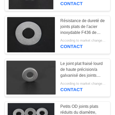
L'USINE
CONTACT
CONTRÔLE
Résistance de dureté de
11
DE
joints plats de l'acier
revêtement de
inoxydable F436 de
LA
galvanisation haute
cylindre de moteur
According to market changes MOQ:20000pcs
QUALITÉ
CONTACT
diesel
NOUS
Le joint plat fraisé lourd
CONTACTER
de haute précision/a
galvanisé des joints
23
d'amortisseur
DEMANDEZ
According to market changes MOQ:20000pcs
Bec d'injecteur de
CONTACT
UNE
carburant
CITATION
Petits OD joints plats
réduits du diamètre,