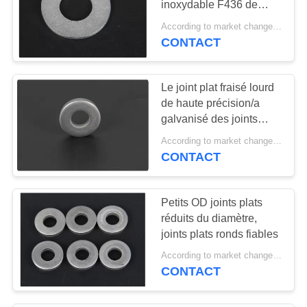
inoxydable F436 de
9
galvanisation haute
According to market changes MOQ:20000pcs
Incidence
CONTACT
d'excavatrice
Le joint plat fraisé lourd
de haute précision/a
galvanisé des joints
d'amortisseur
According to market changes MOQ:20000pcs
CONTACT
30
Pièces de rechange
Petits OD joints plats
de pompe concrète
réduits du diamètre,
joints plats ronds fiables
According to market changes MOQ:20000pcs
CONTACT
23