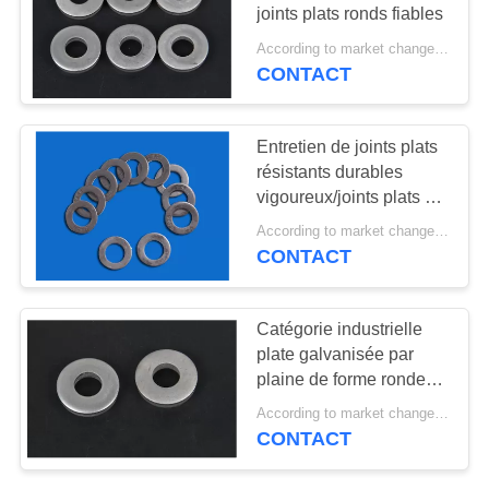
PLAN
joints plats ronds fiables
DU
According to market changes MOQ:20000pcs
CONTACT
11
SITE
bloc-cylindres de
PRIVACY
Entretien de joints plats
moteur diesel
résistants durables
POLICY
vigoureux/joints plats de
matériel bas
According to market changes MOQ:20000pcs
CONTACT
17
Catégorie industrielle
injecteur de
plate galvanisée par
plaine de forme ronde
carburant de moteur
de joints d'acier
According to market changes MOQ:20000pcs
inoxydable
diesel
CONTACT