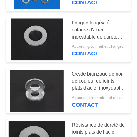
CONTACT
13
Plat hydraulique de
Longue longévité
colorée d'acier
valve
inoxydable de dureté
élevée plate en vrac
According to market changes MOQ:20000pcs
mince de joints
CONTACT
Oxyde bronzage de noir
20
de couleur de joints
plats d'acier inoxydable
Valve d'excavatrice
d'USS 1/2 fini
According to market changes MOQ:20000pcs
CONTACT
Résistance de dureté de
joints plats de l'acier