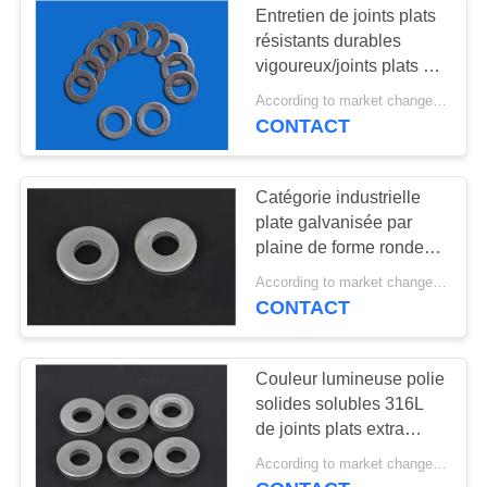
Entretien de joints plats
joints plats d'acier
résistants durables
vigoureux/joints plats de
inoxydable
matériel bas
According to market changes MOQ:20000pcs
CONTACT
Catégorie industrielle
plate galvanisée par
plaine de forme ronde
de joints d'acier
According to market changes MOQ:20000pcs
inoxydable
CONTACT
Couleur lumineuse polie
solides solubles 316L
de joints plats extra
épais d'acier inoxydable
According to market changes MOQ:20000pcs