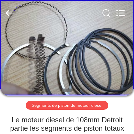
Beijing
Silk
Road
Enterprise
Management
Services
Co.,LTD.
All
ACCUEIL
Rights
Reserved.
PRODUITS
A
PROPOS
DE
NOUS
Segments de piston de moteur diesel
VISITE
Le moteur diesel de 108mm Detroit
DE
partie les segments de piston totaux