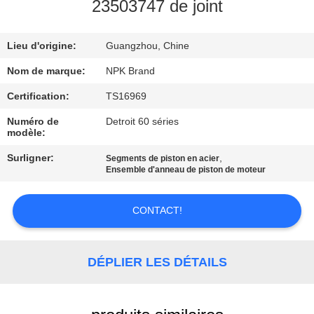
L'USINE
23503747 de joint
Lieu d'origine:
Guangzhou, Chine
CONTRÔLE
DE
Nom de marque:
NPK Brand
LA
Certification:
TS16969
QUALITÉ
Numéro de
Detroit 60 séries
modèle:
Surligner:
,
Segments de piston en acier
NOUS
Ensemble d'anneau de piston de moteur
CONTACTER
CONTACT!
DEMANDEZ
UNE
DÉPLIER LES DÉTAILS
CITATION