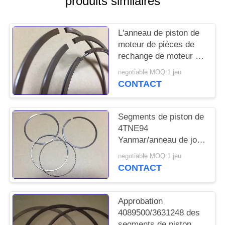
produits similaires
PLAN
DU
L'anneau de piston de
SITE
moteur de pièces de
rechange de moteur de
Yanmar 4TNV94 a
PRIVACY
negotiable MOQ:1 jeu
placé 129906-22050
CONTACT
POLICY
Segments de piston de
4TNE94
Yanmar/anneau de joint
de piston 129901 -
negotiable MOQ:1 jeu
22050 longtemps
CONTACT
utilisant la vie
Approbation
4089500/3631248 des
segments de piston