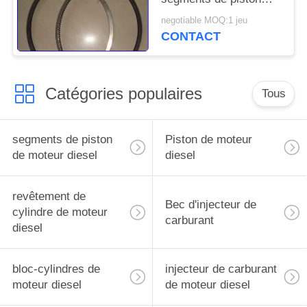
TS16969 de moteur
negotiable MOQ:1 jeu
diesel de Cummins
CONTACT
K19
Catégories populaires
Tous
segments de piston
Piston de moteur
de moteur diesel
diesel
revêtement de
Bec d'injecteur de
cylindre de moteur
carburant
diesel
bloc-cylindres de
injecteur de carburant
moteur diesel
de moteur diesel