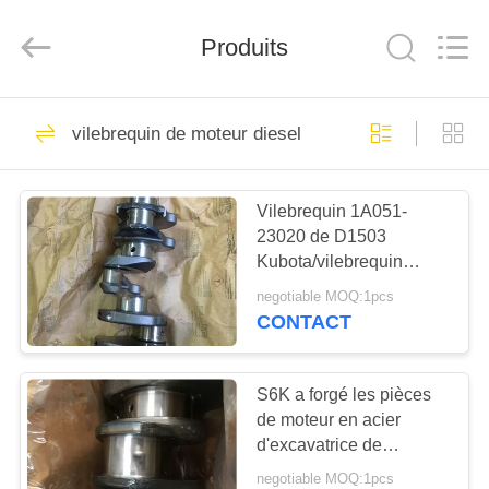
Beijing
Silk
Road
Produits
Enterprise
Management
Services
Co.,LTD.
All
ACCUEIL
37
Rights
Reserved.
vilebrequin de moteur diesel
segments de piston
PRODUITS
de moteur diesel
Vilebrequin 1A051-
23020 de D1503
A
Kubota/vilebrequin
PROPOS
cylindre de l'excavatrice
negotiable MOQ:1pcs
3
DE
CONTACT
18
NOUS
Piston de moteur
S6K a forgé les pièces
de moteur en acier
VISITE
diesel
d'excavatrice de
DE
vilebrequin/vilebrequin
negotiable MOQ:1pcs