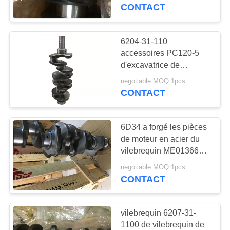
L'USINE
de Caterpillar
CONTACT
CONTRÔLE
6204-31-110
11
DE
accessoires PC120-5
revêtement de
d'excavatrice de
LA
vilebrequin du moteur
cylindre de moteur
negotiable MOQ:1pcs
QUALITÉ
diesel 4D95
CONTACT
diesel
NOUS
6D34 a forgé les pièces
CONTACTER
de moteur en acier du
vilebrequin ME013667
23
Mitsubishi de moteur
DEMANDEZ
negotiable MOQ:1pcs
Bec d'injecteur de
diesel
CONTACT
UNE
carburant
CITATION
vilebrequin 6207-31-
1100 de vilebrequin de