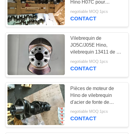
Hino H07C pour
9
l'excavatrice de Hitachi
negotiable MOQ:1pcs
Incidence
partie 13411 - 1583
CONTACT
d'excavatrice
Vilebrequin de
JO5C/J05E Hino,
vilebrequin 13411 de 4
cylindres - E0100
negotiable MOQ:1pcs
CONTACT
30
Pièces de rechange
Pièces de moteur de
de pompe concrète
Hino de vilebrequin
d'acier de fonte de
JO8C/J08E 13411 -
negotiable MOQ:1pcs
2410A en stock
CONTACT
23