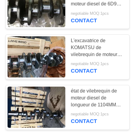
PLAN
moteur diesel de 6D95
KOMATSU/6 cylindres
DU
negotiable MOQ:1pcs
CONTACT
11
SITE
bloc-cylindres de
PRIVACY
L'excavatrice de
moteur diesel
KOMATSU de
POLICY
vilebrequin de moteur
diesel de 6 cylindres
negotiable MOQ:1pcs
partie PC200-8
CONTACT
PC240LC-8
17
état de vilebrequin de
injecteur de
moteur diesel de
longueur de 1104MM
carburant de moteur
nouvel 6151 - 31 - 1110
negotiable MOQ:1pcs
diesel
CONTACT