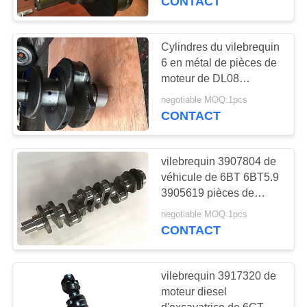
CONTACT
Cylindres du vilebrequin
6 en métal de pièces de
moteur de DL08
Daewoo durcissant le
negotiable MOQ:1pcs
traitement thermique
CONTACT
vilebrequin 3907804 de
véhicule de 6BT 6BT5.9
3905619 pièces de
rechange d'excavatrice
negotiable MOQ:1pcs
de haut niveau
CONTACT
vilebrequin 3917320 de
moteur diesel