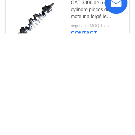
CAT 3306 de 6 de
cylindre pièces de
moteur a forgé le
vilebrequin 4N7696
negotiable MOQ:1pcs
longtemps utilisant la vie
CONTACT
Le vilebrequin durable
6D114 KOMATSU de
moteur diesel
d'excavatrice épargnent
negotiable MOQ:1pcs
Sparts
CONTACT
CONTACT!
Catégories populaires
Tous