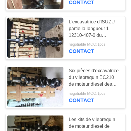
CONTACT
13
Plat hydraulique de
L'excavatrice d'ISUZU
partie la longueur 1-
valve
12310-407-0 du
vilebrequin 889mm de
negotiable MOQ:1pcs
moteur diesel
CONTACT
Six pièces d'excavatrice
20
du vilebrequin EC210
de moteur diesel des
Valve d'excavatrice
cylindres D6D
negotiable MOQ:1pcs
CONTACT
Les kits de vilebrequin
de moteur diesel de