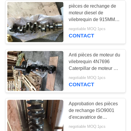
pièces de rechange de
moteur diesel de
25
vilebrequin de 915MM
vilebrequin de
Isuzu 8-94396373-4
negotiable MOQ:1pcs
ZAX330-3
CONTACT
moteur diesel
Anti pièces de moteur du
vilebrequin 4N7696
Caterpillar de moteur de
voiture de corrosion
30
negotiable MOQ:1pcs
CONTACT
TURBOCOMPRESSEU
du moteur diesel
Approbation des pièces
de rechange ISO9001
d'excavatrice de
vilebrequin de des biens
negotiable MOQ:1pcs
240