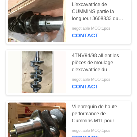
L'excavatrice de
joints plats d'acier
CUMMINS partie la
longueur 3608833 du
inoxydable
vilebrequin 1299.2mm
negotiable MOQ:1pcs
de moteur diesel
CONTACT
4TNV94/98 allient les
pièces de moulage
d'excavatrice du
vilebrequin YANMAR de
negotiable MOQ:1pcs
moteur diesel
CONTACT
Vilebrequin de haute
performance de
Cummins M11 pour
l'excavatrice EC210
negotiable MOQ:1pcs
6623-111