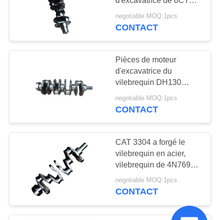
d'excavatrice de 6CT
6CT8.3 6D114 3914584
negotiable MOQ:1pcs
3904363
CONTACT
Pièces de moteur
d'excavatrice du
vilebrequin DH130
Daewoo de moteur
negotiable MOQ:1pcs
diesel du haut niveau
CONTACT
DB58
CAT 3304 a forgé le
vilebrequin en acier,
vilebrequin de 4N7692
Caterpillar soumis à un
negotiable MOQ:1pcs
traitement thermique
CONTACT