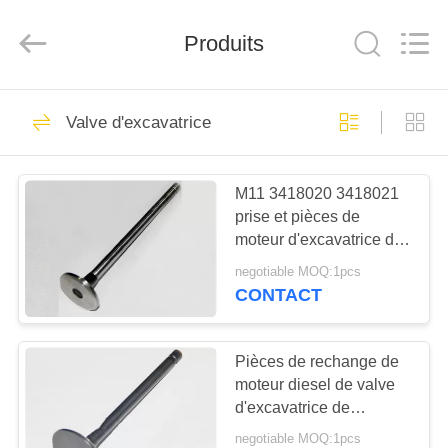
Beijing
Silk
Road
Produits
Enterprise
Management
Services
Co.,LTD.
All
ACCUEIL
37
Rights
Reserved.
Valve d'excavatrice
segments de piston
PRODUITS
de moteur diesel
M11 3418020 3418021
prise et pièces de
A
moteur d'excavatrice de
PROPOS
soupape d'échappement
negotiable MOQ:1pcs
en stock
DE
CONTACT
18
NOUS
Piston de moteur
Pièces de rechange de
moteur diesel de valve
VISITE
diesel
d'excavatrice de
DE
l'échappement NT855 et
negotiable MOQ:1pcs