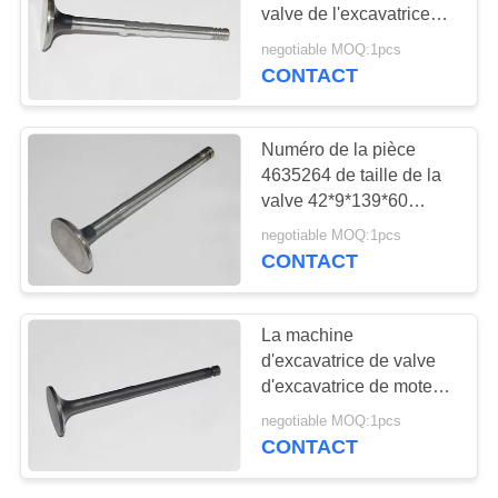
PLAN
valve de l'excavatrice
210 13668827 ISO9001
DU
negotiable MOQ:1pcs
CONTACT
11
SITE
bloc-cylindres de
PRIVACY
Numéro de la pièce
moteur diesel
4635264 de taille de la
POLICY
valve 42*9*139*60
d'excavatrice du moteur
negotiable MOQ:1pcs
290
CONTACT
17
La machine
injecteur de
d'excavatrice de valve
d'excavatrice de moteur
carburant de moteur
de S6K partie 36704-
negotiable MOQ:1pcs
00400 36704-02800
diesel
CONTACT