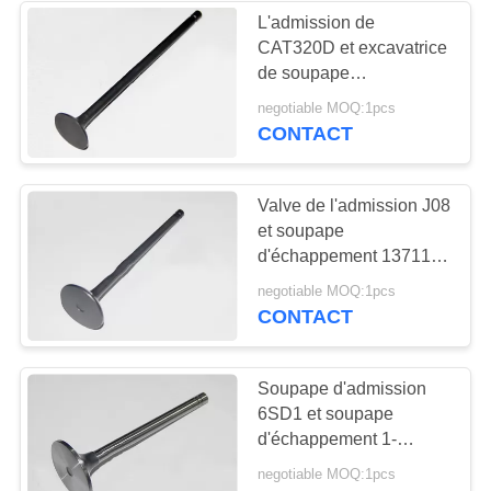
L'admission de
CAT320D et excavatrice
25
de soupape
vilebrequin de
d'échappement la mini
negotiable MOQ:1pcs
partie C6.4 8H7097
CONTACT
moteur diesel
8H3723
Valve de l'admission J08
et soupape
d'échappement 13711-
1830 13711-1730
30
negotiable MOQ:1pcs
couleurs noires ou
CONTACT
TURBOCOMPRESSEU
grises
du moteur diesel
Soupape d'admission
6SD1 et soupape
d'échappement 1-
12551-089-0 1-12552-
negotiable MOQ:1pcs
108-0