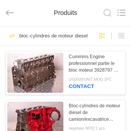
Beijing
Silk
Road
Produits
Enterprise
Management
Services
Co.,LTD.
All
ACCUEIL
37
Rights
Reserved.
bloc-cylindres de moteur diesel
segments de piston
PRODUITS
de moteur diesel
Cummins Engine
professionnel partie le
A
bloc moteur 3928797 du
PROPOS
cylindre 6BT5.9 6
USD500/UNIT MOQ:1PC
DE
CONTACT
18
NOUS
Piston de moteur
Bloc-cylindres de moteur
diesel de
VISITE
diesel
camion/excavatrice
DE
ISF2.8 5261257 100%
negotiate MOQ:1 pcs