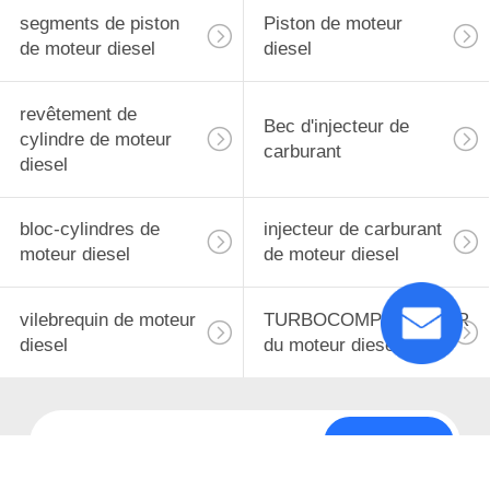
9
segments de piston
Piston de moteur
de moteur diesel
diesel
Incidence
d'excavatrice
revêtement de
Bec d'injecteur de
cylindre de moteur
carburant
diesel
bloc-cylindres de
injecteur de carburant
30
moteur diesel
de moteur diesel
Pièces de rechange
vilebrequin de moteur
TURBOCOMPRESSEUR
de pompe concrète
diesel
du moteur diesel
Souscrivez
23