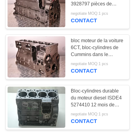
PLAN
3928797 pièces de
rechange de moteur
DU
negotiate MOQ:1 pcs
diesel de DCEC
CONTACT
11
SITE
bloc-cylindres de
PRIVACY
bloc moteur de la voiture
moteur diesel
6CT, bloc-cylindres de
POLICY
Cummins dans le
moteur 5260561 100%
negotiate MOQ:1 pcs
qualités examinées
CONTACT
17
Bloc-cylindres durable
injecteur de
du moteur diesel ISDE4
5274410 12 mois de
carburant de moteur
garantie
negotiate MOQ:1 pcs
diesel
CONTACT