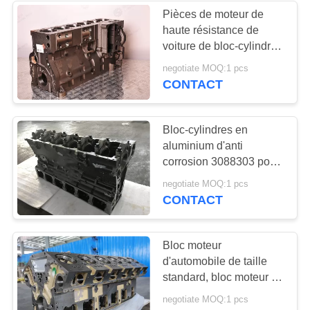
Pièces de moteur de
haute résistance de
25
voiture de bloc-cylindres
vilebrequin de
du moteur diesel 6L8.9
negotiate MOQ:1 pcs
5260558
CONTACT
moteur diesel
Bloc-cylindres en
aluminium d'anti
corrosion 3088303 pour
le moteur diesel de
30
negotiate MOQ:1 pcs
CCEC K19
CONTACT
TURBOCOMPRESSEU
du moteur diesel
Bloc moteur
d'automobile de taille
standard, bloc moteur de
camion 3178802 KTA38
negotiate MOQ:1 pcs
pour CCEC