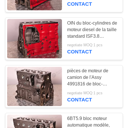
L'USINE
examiné
CONTACT
CONTRÔLE
OIN du bloc-cylindres de
11
DE
moteur diesel de la taille
revêtement de
standard ISF3.8
LA
5289698 approuvée
cylindre de moteur
negotiate MOQ:1 pcs
QUALITÉ
CONTACT
diesel
NOUS
pièces de moteur de
CONTACTER
camion de l'Assy
4991816 de bloc-
23
cylindres de moteur
DEMANDEZ
negotiate MOQ:1 pcs
Bec d'injecteur de
diesel de 4BT DCEC
CONTACT
UNE
carburant
CITATION
6BT5.9 bloc moteur
automatique modèle,