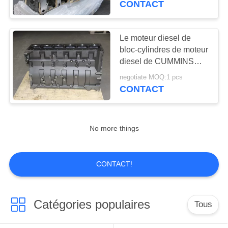
CONTACT
13
Plat hydraulique de
Le moteur diesel de
bloc-cylindres de moteur
valve
diesel de CUMMINS
partie QSX15 ISX15
negotiate MOQ:1 pcs
X15 4298515 2882088
CONTACT
20
No more things
Valve d'excavatrice
CONTACT!
Catégories populaires
Tous