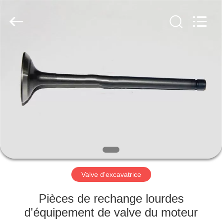
Beijing
Silk
Road
Enterprise
Management
Services
Co.,LTD.
All
ACCUEIL
Rights
Reserved.
PRODUITS
A
PROPOS
DE
NOUS
Valve d'excavatrice
VISITE
Pièces de rechange lourdes
DE
d'équipement de valve du moteur