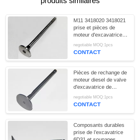
produits similaires
PLAN
DU
M11 3418020 3418021
SITE
prise et pièces de
moteur d'excavatrice
de soupape
PRIVACY
negotiable MOQ:1pcs
d'échappement en
CONTACT
POLICY
stock
Pièces de rechange de
moteur diesel de valve
d'excavatrice de
l'échappement NT855
negotiable MOQ:1pcs
et de la prise 135957
CONTACT
145701
Composants durables
prise de l'excavatrice
6D31 et soupapes