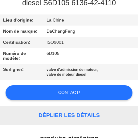
L'USINE
diesel S6D105 6136-42-4110
Lieu d'origine:
La Chine
CONTRÔLE
DE
Nom de marque:
DaChangFeng
LA
Certification:
ISO9001
QUALITÉ
Numéro de
6D105
modèle:
Surligner:
,
valve d'admission de moteur
NOUS
valve de moteur diesel
CONTACTER
CONTACT!
DEMANDEZ
UNE
DÉPLIER LES DÉTAILS
CITATION