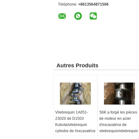
Téléphone:
+8613564871506
Autres Produits
Vilebrequin 1A051-
S6K a forgé les pièces
23020 de D1503
de moteur en acier
Kubota/vilebrequin
d'excavatrice de
cylindre de l'excavatrice
vilebrequin/vilebrequin
3
de Caterpillar