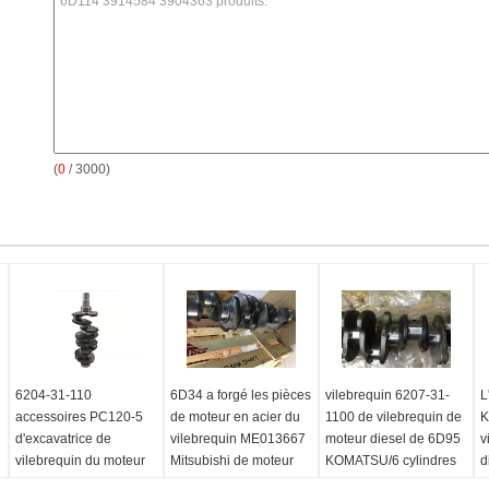
(
0
/ 3000)
6204-31-110
6D34 a forgé les pièces
vilebrequin 6207-31-
L
accessoires PC120-5
de moteur en acier du
1100 de vilebrequin de
K
d'excavatrice de
vilebrequin ME013667
moteur diesel de 6D95
v
vilebrequin du moteur
Mitsubishi de moteur
KOMATSU/6 cylindres
d
diesel 4D95
diesel
p
Stock:
En stock