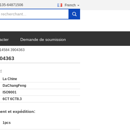
-135-64871506
French
search
acter
Demande de soumission
3914584 3904363
904363
t:
La Chine
DaChangFeng
ISO9001
6CT 6CT8.3
ent et expédition:
1pcs