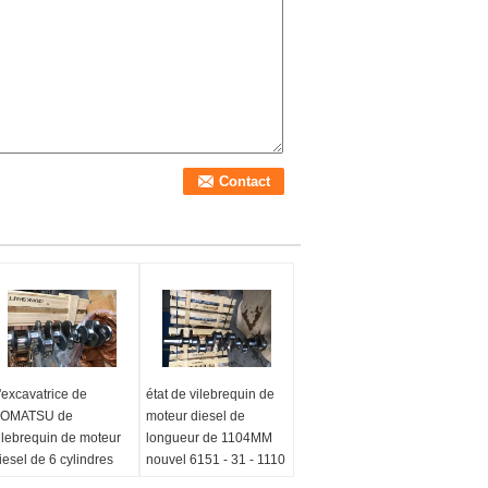
'excavatrice de
état de vilebrequin de
OMATSU de
moteur diesel de
ilebrequin de moteur
longueur de 1104MM
iesel de 6 cylindres
nouvel 6151 - 31 - 1110
artie PC200-8
Stock:
En stock