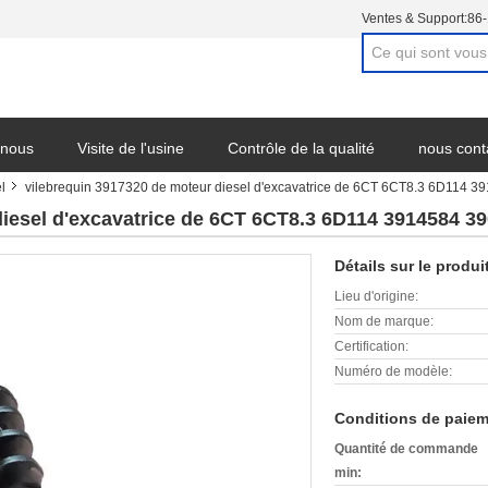
Ventes & Support:
86
 nous
Visite de l'usine
Contrôle de la qualité
nous cont
l
vilebrequin 3917320 de moteur diesel d'excavatrice de 6CT 6CT8.3 6D114 
diesel d'excavatrice de 6CT 6CT8.3 6D114 3914584 3
Détails sur le produi
Lieu d'origine:
Nom de marque:
Certification:
Numéro de modèle:
Conditions de paiem
Quantité de commande
min: