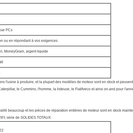
 par PCs
ton ou en répondant à vos exigences
on, MoneyGram, argent liquide
XW
k
ns l'usine à produire, et la plupart des modèles de moteur sont en stock et peuven
 Caterpillar, le Cummins, l'homme, la listeuse, le Fiat/Iveco et ainsi on.and pour l'a
illé beaucoup et les pièces de réparation entières de moteur sont en stock mainte
28Y, série de SOLIDES TOTAUX.
22