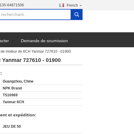
-135-64871506
French
search
acter
Demande de soumission
ces de moteur de 6CH Yanmar 727610 - 01900
H Yanmar 727610 - 01900
t:
Guangzhou, Chine
NPK Brand
TS16969
Yanmar 6CH
ent et expédition:
JEU DE 50