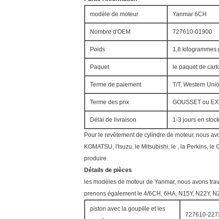
modèle de moteur
Yanmar 6CH
Nombre d'OEM
727610-01900
Poids
1,8 kilogrammes
Paquet
le paquet de car
Terme de paiement
T/T, Western Uni
Terme des prix
GOUSSET ou E
Délai de livraison
1-3 jours en stoc
Pour le revêtement de cylindre de moteur, nous avo
KOMATSU, l'Isuzu, le Mitsubishi, le , la Perkins, le
produire.
Détails de pièces
les modèles de moteur de Yanmar, nous avons trava
prenons également le 4/6CH, 6HA, N15Y, N22Y, N
piston avec la goupille et les
727610-227