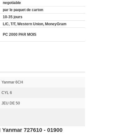
negotiable
par le paquet de carton
10-35 jours
L/C, T/T, Western Union, MoneyGram
PC 2000 PAR MOIS
Yanmar 6CH
CYL 6
JEU DE 50
H Yanmar 727610 - 01900