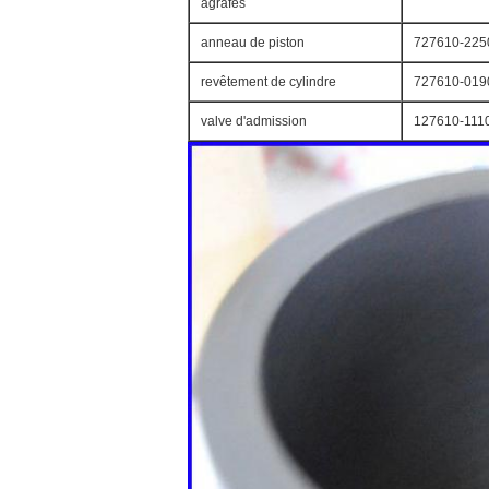
agrafes
anneau de piston
727610-225
revêtement de cylindre
727610-019
valve d'admission
127610-111