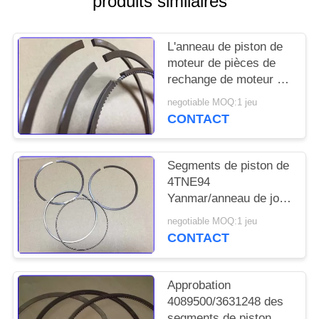
produits similaires
PLAN
DU
L'anneau de piston de
SITE
moteur de pièces de
rechange de moteur de
Yanmar 4TNV94 a
PRIVACY
negotiable MOQ:1 jeu
placé 129906-22050
CONTACT
POLICY
Segments de piston de
4TNE94
Yanmar/anneau de joint
de piston 129901 -
negotiable MOQ:1 jeu
22050 longtemps
CONTACT
utilisant la vie
Approbation
4089500/3631248 des
segments de piston