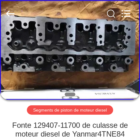
Beijing
Silk
Road
Enterprise
Management
Services
Co.,LTD.
All
ACCUEIL
Rights
Reserved.
PRODUITS
A
PROPOS
DE
NOUS
Segments de piston de moteur diesel
VISITE
Fonte 129407-11700 de culasse de
DE
moteur diesel de Yanmar4TNE84