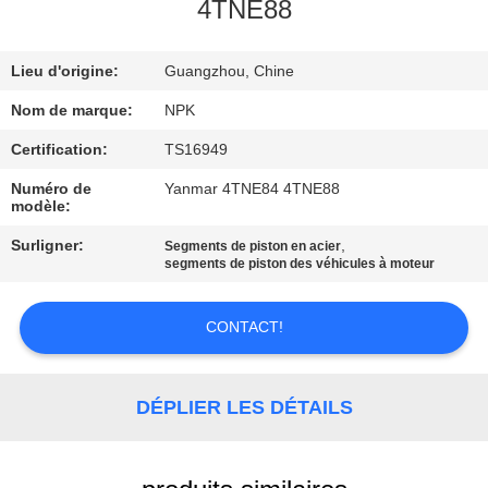
L'USINE
4TNE88
Lieu d'origine:
Guangzhou, Chine
CONTRÔLE
DE
Nom de marque:
NPK
LA
Certification:
TS16949
QUALITÉ
Numéro de
Yanmar 4TNE84 4TNE88
modèle:
Surligner:
,
Segments de piston en acier
NOUS
segments de piston des véhicules à moteur
CONTACTER
CONTACT!
DEMANDEZ
UNE
DÉPLIER LES DÉTAILS
CITATION