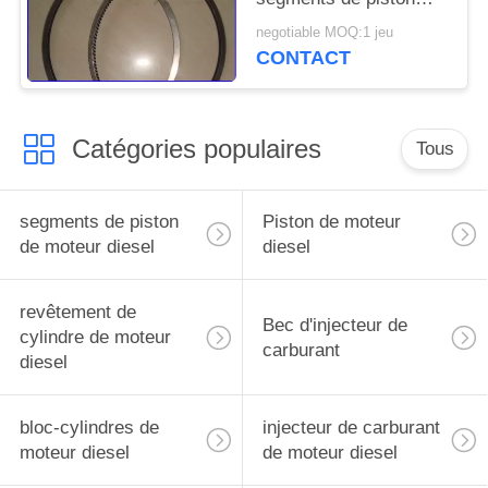
TS16969 de moteur
negotiable MOQ:1 jeu
diesel de Cummins
CONTACT
K19
Catégories populaires
Tous
segments de piston
Piston de moteur
de moteur diesel
diesel
revêtement de
Bec d'injecteur de
cylindre de moteur
carburant
diesel
bloc-cylindres de
injecteur de carburant
moteur diesel
de moteur diesel